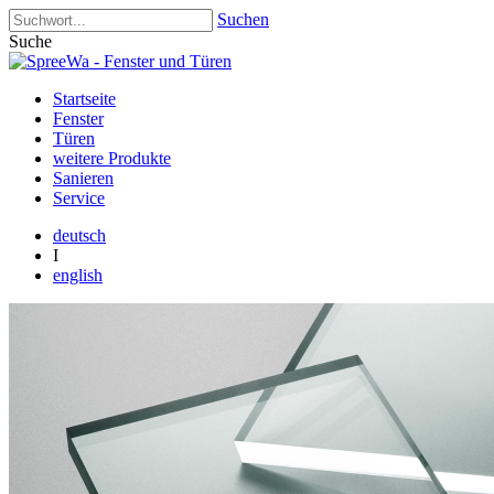
Suchen
Suche
Startseite
Fenster
Türen
weitere Produkte
Sanieren
Service
deutsch
I
english