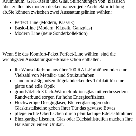
Aluminium, GFK-Resin und Glas. Stilrichtungen von klassisch
über zeitlos bis modern decken nahezu jede Architekturrichtung
ab.Sie können zwischen zwei Ausstattungslinien wählen:
Perfect-Line (Modern, Klassik)
Basic-Line (Modern, Klassik, Ganzglas)
Modern-Line (neue Sonderkollektion)
Wenn Sie das Komfort-Paket Perfect-Line wählen, sind die
wichtigsten Ausstattungsmerkmale schon enthalten.
Ihr Wunschfarbton aus über 100 RAL-Farbtönen oder eine
Vielzahl von Metallic- und Strukturfarben
standardmäßig außen flügelabdeckendes Türblatt für eine
glatte und edle Optik
grundsätzlich 3 fach-Wärmefunktionsglas mit verbessertem
Randverbund sorgen für hohe Energieeffizienz
Hochwertige Designgläser, Bleiverglasungen oder
Glaskristallsteine geben Ihrer Tür das gewisse Etwas.
pflegeleichte Oberflächen durch planflächige Edelstahlrahmen
Einzigartige Lisenen, Glas oder Edelstahlstreifen machen Ihre
Haustür zu einem Unikat.