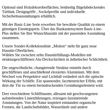
Optional sind Holzdekoroberflächen, beidseitig flügelabdeckendes
Türblatt, Designgriffe , Sockelprofile und individuelle
Sicherheitsausstattungen erhältlich.
Mit der Basic-Line Serie erwerben Sie bewährte Qualität zu einem
günstigen Einstiegspreis. Über das Baukastensystem Basic-Line-
Plus stellen Sie Ihre Wunschhaustür mit der passenden Ausstattung
zusammen.
Unsere Sonder-Kollektionslinie „Motion“ steht für ganz neue
Haustür-Oberlächen.
Wählen Sie zwischen zehn Haustürfüllungs-Modellen mit
strukturgeschliffenen Alu-Deckschichten in ästhetischer Schlichtheit.
Die ungewöhnliche, changierende Struktur entsteht durch
geschliffenes und anschließend eloxiertes Aluminium. Mit dem
Wechsel von Perspektive und Lichtfall verändert sich die optische
Wirkung der Schliffe. Ein spannender, facettenreicher Effekt, mit
dem die Tür zu einem beeindruckenden Gestaltungselement wird.
Drei verschiedene Schliffmuster, allesamt mit geschwungenen
aufstrebenden Linienführungen, erzeugen faszinierende
Anmutungen. Von der Natur inspiriert entstanden organische
Formen, die Landschaftsbilder, Wasserläufe und andere